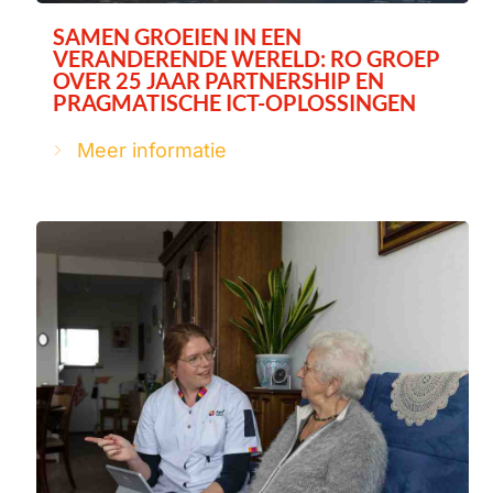
SAMEN GROEIEN IN EEN
VERANDERENDE WERELD: RO GROEP
OVER 25 JAAR PARTNERSHIP EN
PRAGMATISCHE ICT-OPLOSSINGEN
Meer informatie