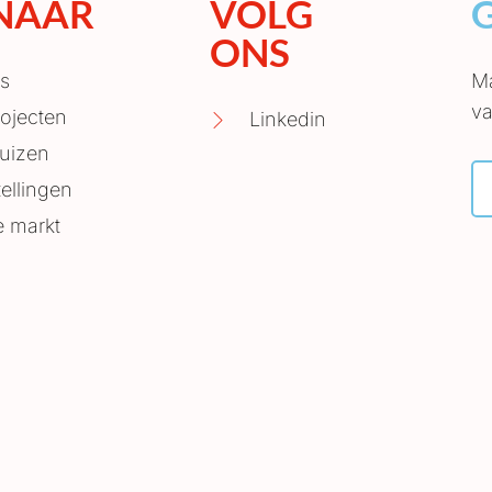
 NAAR
VOLG
ONS
s
Ma
va
ojecten
Linkedin
uizen
ellingen
e markt