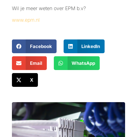
Wil je meer weten over EPM b.v?
www.epm.nl
Facebook
LinkedIn
Email
WhatsApp
X