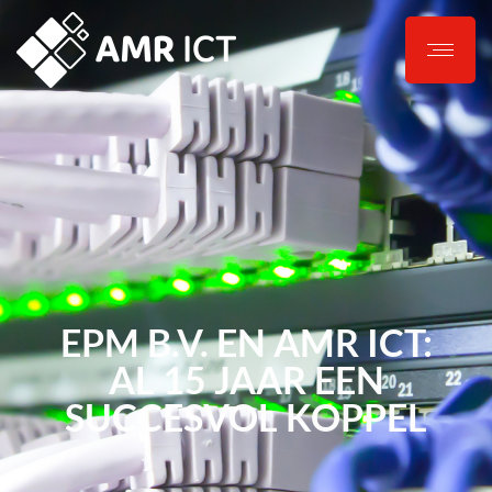
EPM B.V. EN AMR ICT:
AL 15 JAAR EEN
SUCCESVOL KOPPEL