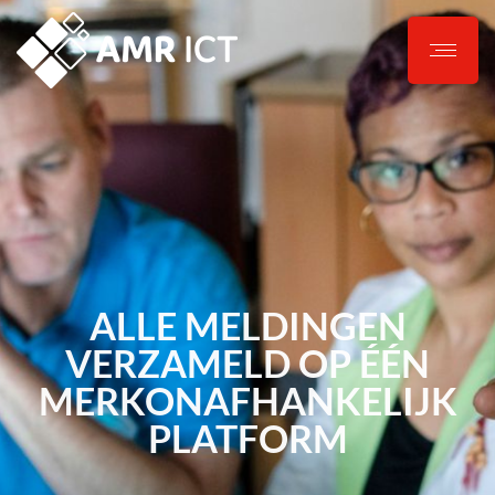
ALLE MELDINGEN
VERZAMELD OP ÉÉN
MERKONAFHANKELIJK
PLATFORM